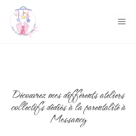
Découvrez mes différents ateliers
collectifs dédiés à la parentalité à
Messancy