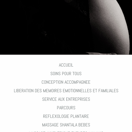
ACCUEIL
SOINS POUR TOUS
CONCEPTION ACCOMPAGNEE
LIBERATION DES MEMOIRES EMOTIONNELLES ET FAMILIALES
SERVICE AUX ENTREPRISES
PARCOURS
REFLEXOLOGIE PLANTAIRE
MASSAGE SHANTALA BEBES