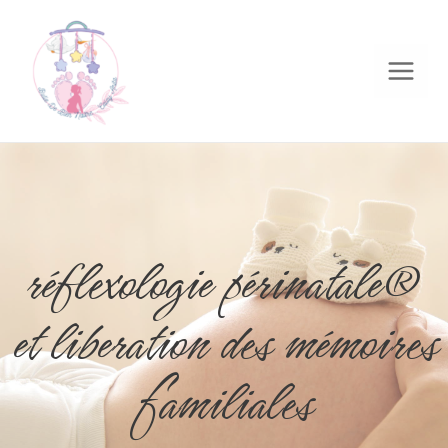
réflexologie périnatale®
et liberation des mémoires
familiales