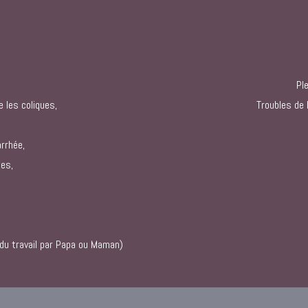
Pl
 les coliques,
Troubles de 
arrhée,
mes,
 du travail par Papa ou Maman)