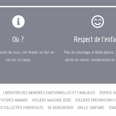
Où ?
Respect de l'enf
urité de tous, cet Atelier se fait au
Pas de massage si Bébé pleure, 
sol sur un tapis.
après un vaccin, température ou q
LIBERATION DES MEMOIRES EMOTIONNELLES ET FAMILIALES
SERVICE A
 FUTURES MAMANS
ATELIERS MASSAGE BEBE
ATELIERS PREPARATION A 
RS COLLECTIFS PARENTALITE
SE RENCONTRER
GRILLE TARIFAIRE
TEM